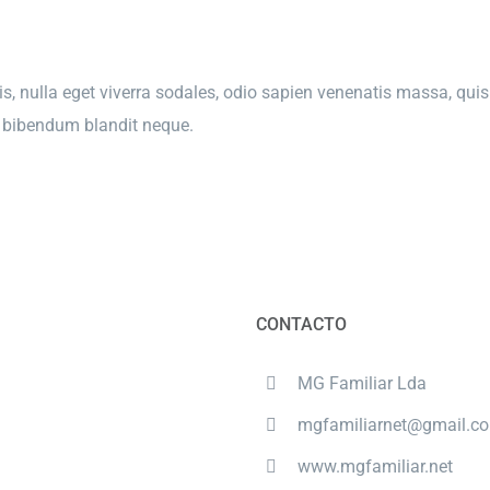
s, nulla eget viverra sodales, odio sapien venenatis massa, quis 
e, bibendum blandit neque.
CONTACTO
MG Familiar Lda
mgfamiliarnet@gmail.c
www.mgfamiliar.net